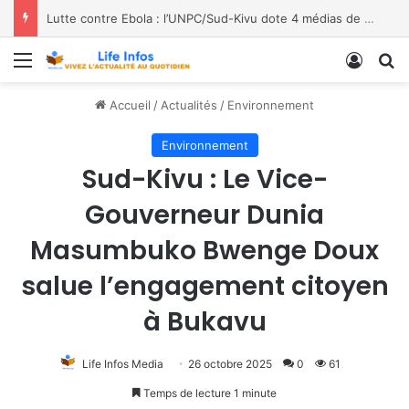
Moria FM, UNPC et Coopération Suisse unis pour stopper Ebola à Bukavu
Menu
Conne
R
Accueil
/
Actualités
/
Environnement
Environnement
Sud-Kivu : Le Vice-
Gouverneur Dunia
Masumbuko Bwenge Doux
salue l’engagement citoyen
à Bukavu
Life Infos Media
26 octobre 2025
0
61
Temps de lecture 1 minute