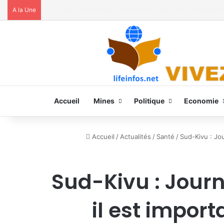
A la Une
Moria FM, UNPC et Coopération Suisse unis pour stoppe
Accueil
Mines
Politique
Economie
Accueil
/
Actualités
/
Santé
/
Sud-Kivu : Jo
Sud-Kivu : Journ
il est impor