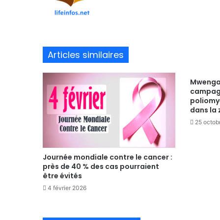
bsi
te
Articles similaires
Mwenga 
campagn
poliomyé
dans la
25 octob
Journée mondiale contre le cancer :
près de 40 % des cas pourraient
être évités
4 février 2026