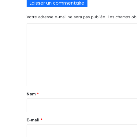
Laisser un commentaire
Votre adresse e-mail ne sera pas publiée.
Les champs obl
C
o
m
m
e
n
t
a
Nom
*
i
r
e
E-mail
*
*