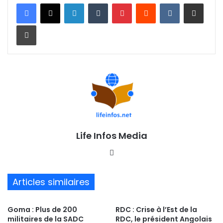
Linkedin
Tumblr
Pinterest
Reddit
VKontakte
Partager par email
Imprimer
Life Infos Media
We
bsi
te
Articles similaires
Goma : Plus de 200
RDC : Crise à l’Est de la
militaires de la SADC
RDC, le président Angolais