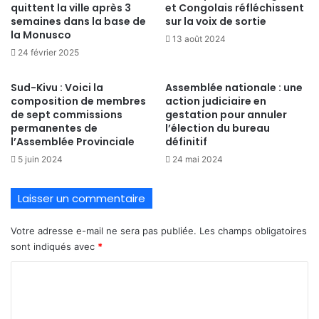
quittent la ville après 3
et Congolais réfléchissent
semaines dans la base de
sur la voix de sortie
la Monusco
13 août 2024
24 février 2025
Sud-Kivu : Voici la
Assemblée nationale : une
composition de membres
action judiciaire en
de sept commissions
gestation pour annuler
permanentes de
l’élection du bureau
l’Assemblée Provinciale
définitif
5 juin 2024
24 mai 2024
Laisser un commentaire
Votre adresse e-mail ne sera pas publiée.
Les champs obligatoires
sont indiqués avec
*
C
o
m