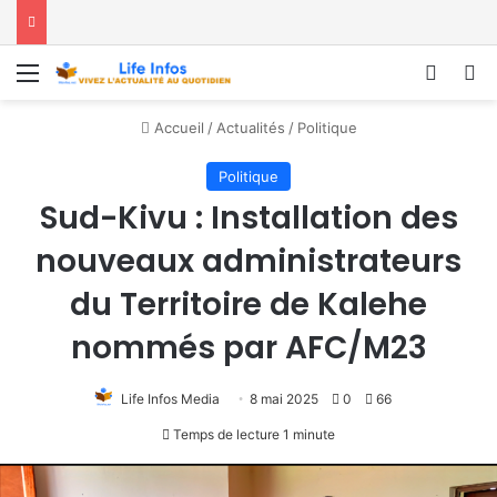
Menu
Conne
R
Accueil
/
Actualités
/
Politique
Politique
Sud-Kivu : Installation des
nouveaux administrateurs
du Territoire de Kalehe
nommés par AFC/M23
Life Infos Media
8 mai 2025
0
66
Temps de lecture 1 minute