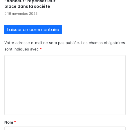
l’honneur : repenser leur
place dans la société
19 novembre 2025
Laisser un commentaire
Votre adresse e-mail ne sera pas publiée.
Les champs obligatoires
sont indiqués avec
*
C
o
m
m
e
n
t
a
Nom
*
i