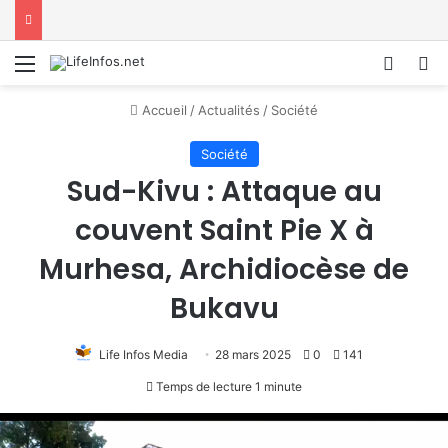
Menu
Conne
R
Accueil
/
Actualités
/
Société
Société
Sud-Kivu : Attaque au
couvent Saint Pie X à
Murhesa, Archidiocèse de
Bukavu
Life Infos Media
28 mars 2025
0
141
Temps de lecture 1 minute