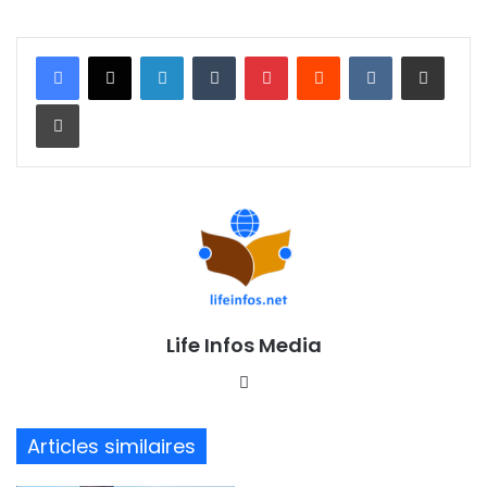
Linkedin
Tumblr
Pinterest
Reddit
VKontakte
Partager par email
Imprimer
Life Infos Media
We
bsi
te
Articles similaires