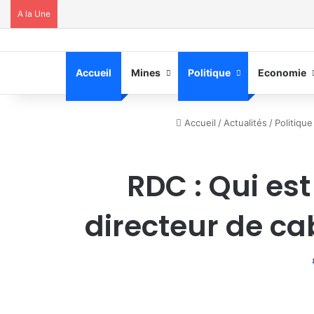
A la Une
Accueil
Mines
Politique
Economie
Accueil
/
Actualités
/
Politique
RDC : Qui es
directeur de cab