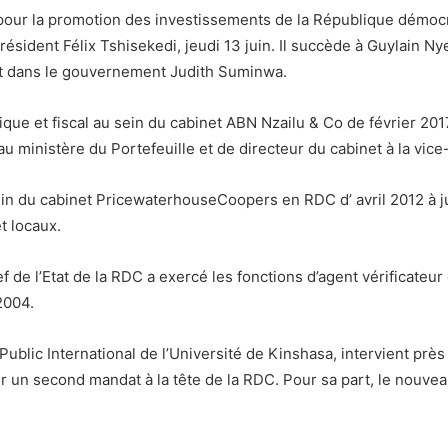
e pour la promotion des investissements de la République dém
ésident Félix Tshisekedi, jeudi 13 juin. Il succède à Guylain 
nt dans le gouvernement Judith Suminwa.
que et fiscal au sein du cabinet ABN Nzailu & Co de février 201
au ministère du Portefeuille et de directeur du cabinet à la vic
in du cabinet PricewaterhouseCoopers en RDC d’ avril 2012 à ju
et locaux.
ef de l’Etat de la RDC a exercé les fonctions d’agent vérificate
2004.
ublic International de l’Université de Kinshasa, intervient près 
ur un second mandat à la tête de la RDC. Pour sa part, le nouv