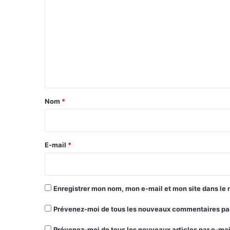
o
m
m
e
n
t
a
Nom
*
i
r
e
E-mail
*
*
Enregistrer mon nom, mon e-mail et mon site dans le
Prévenez-moi de tous les nouveaux commentaires par
Prévenez-moi de tous les nouveaux articles par e-mai