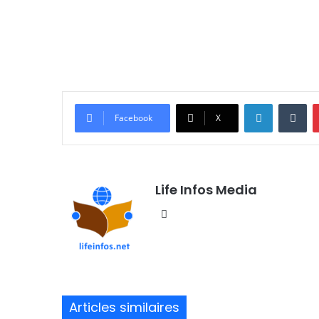
Linkedin
Tumblr
Facebook
X
Life Infos Media
We
bsi
te
Articles similaires