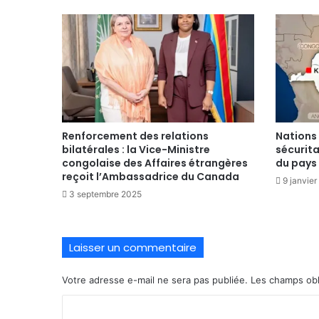
Renforcement des relations
Nations
bilatérales : la Vice-Ministre
sécurita
congolaise des Affaires étrangères
du pays
reçoit l’Ambassadrice du Canada
9 janvie
3 septembre 2025
Laisser un commentaire
Votre adresse e-mail ne sera pas publiée.
Les champs obl
C