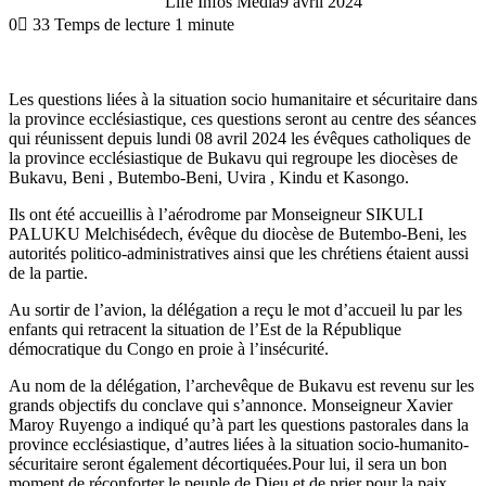
Life Infos Media
9 avril 2024
0
33
Temps de lecture 1 minute
Les questions liées à la situation socio humanitaire et sécuritaire dans
la province ecclésiastique, ces questions seront au centre des séances
qui réunissent depuis lundi 08 avril 2024 les évêques catholiques de
la province ecclésiastique de Bukavu qui regroupe les diocèses de
Bukavu, Beni , Butembo-Beni, Uvira , Kindu et Kasongo.
Ils ont été accueillis à l’aérodrome par Monseigneur SIKULI
PALUKU Melchisédech, évêque du diocèse de Butembo-Beni, les
autorités politico-administratives ainsi que les chrétiens étaient aussi
de la partie.
Au sortir de l’avion, la délégation a reçu le mot d’accueil lu par les
enfants qui retracent la situation de l’Est de la République
démocratique du Congo en proie à l’insécurité.
Au nom de la délégation, l’archevêque de Bukavu est revenu sur les
grands objectifs du conclave qui s’annonce. Monseigneur Xavier
Maroy Ruyengo a indiqué qu’à part les questions pastorales dans la
province ecclésiastique, d’autres liées à la situation socio-humanito-
sécuritaire seront également décortiquées.
Pour lui, il sera un bon
moment de réconforter le peuple de Dieu et de prier pour la paix