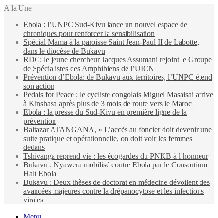
A la Une
Ebola : l’UNPC Sud-Kivu lance un nouvel espace de
chroniques pour renforcer la sensibilisation
Spécial Mama à la paroisse Saint Jean-Paul II de Labotte,
dans le diocèse de Bukavu
RDC: le jeune chercheur Jacques Assumani rejoint le Groupe
de Spécialistes des Amphibiens de l’UICN
Prévention d’Ebola: de Bukavu aux territoires, l’UNPC étend
son action
Pedals for Peace : le cycliste congolais Miguel Masaisai arrive
à Kinshasa après plus de 3 mois de route vers le Maroc
Ebola : la presse du Sud-Kivu en première ligne de la
prévention
Baltazar ATANGANA, « L’accès au foncier doit devenir une
suite pratique et opérationnelle, on doit voir les femmes
dedans
Tshivanga reprend vie : les écogardes du PNKB à l’honneur
Bukavu : Nyawera mobilisé contre Ebola par le Consortium
Halt Ebola
Bukavu : Deux thèses de doctorat en médecine dévoilent des
avancées majeures contre la drépanocytose et les infections
virales
Menu