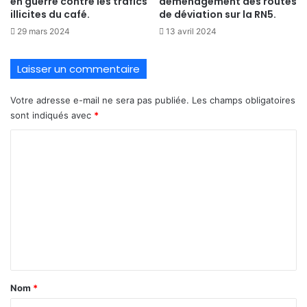
en guerre contre les trafics
déménagement des routes
illicites du café.
de déviation sur la RN5.
29 mars 2024
13 avril 2024
Laisser un commentaire
Votre adresse e-mail ne sera pas publiée.
Les champs obligatoires
sont indiqués avec
*
C
o
m
m
e
n
t
a
Nom
*
i