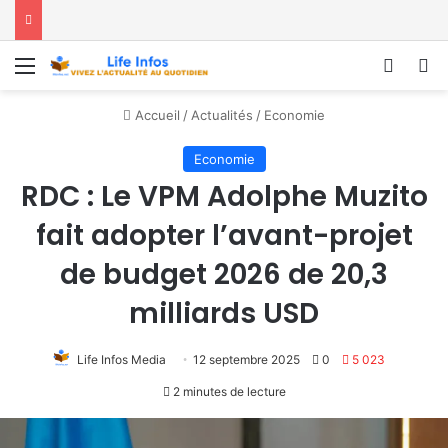
Menu
Conne
R
Accueil
/
Actualités
/
Economie
Economie
RDC : Le VPM Adolphe Muzito
fait adopter l’avant-projet
de budget 2026 de 20,3
milliards USD
Life Infos Media
12 septembre 2025
0
5 023
2 minutes de lecture