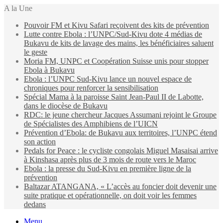
A la Une
Pouvoir FM et Kivu Safari reçoivent des kits de prévention
Lutte contre Ebola : l’UNPC/Sud-Kivu dote 4 médias de
Bukavu de kits de lavage des mains, les bénéficiaires saluent
le geste
Moria FM, UNPC et Coopération Suisse unis pour stopper
Ebola à Bukavu
Ebola : l’UNPC Sud-Kivu lance un nouvel espace de
chroniques pour renforcer la sensibilisation
Spécial Mama à la paroisse Saint Jean-Paul II de Labotte,
dans le diocèse de Bukavu
RDC: le jeune chercheur Jacques Assumani rejoint le Groupe
de Spécialistes des Amphibiens de l’UICN
Prévention d’Ebola: de Bukavu aux territoires, l’UNPC étend
son action
Pedals for Peace : le cycliste congolais Miguel Masaisai arrive
à Kinshasa après plus de 3 mois de route vers le Maroc
Ebola : la presse du Sud-Kivu en première ligne de la
prévention
Baltazar ATANGANA, « L’accès au foncier doit devenir une
suite pratique et opérationnelle, on doit voir les femmes
dedans
Menu