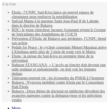
A la Une
Ebola : l’UNPC Sud-Kivu lance un nouvel espace de
chroniques pour renforcer la sensibilisation
Spécial Mama à la paroisse Saint Jean-Paul II de Labotte,
dans le diocèse de Bukavu
RDC: le jeune chercheur Jacques Assumani rejoint le Groupe
de Spécialistes des Amphibiens de l’UICN
Prévention d’Ebola: de Bukavu aux territoires, l’UNPC étend
son action
Pedals for Peace : le cycliste congolais Miguel Masaisai arrive
à Kinshasa après plus de 3 mois de route vers le Maroc
Ebola : la presse du Sud-Kivu en première ligne de la
prévention
Baltazar ATANGANA, « L’accès au foncier doit devenir une
suite pratique et opérationnelle, on doit voir les femmes
dedans
Tshivanga reprend vie : les écogardes du PNKB à l’honneur
Bukavu : Nyawera mobilisé contre Ebola par le Consortium
Halt Ebola
Bukavu : Deux thèses de doctorat en médecine dévoilent des
avancées majeures contre la drépanocytose et les infections
virales
Menu