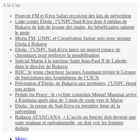
A la Une
Pouvoir FM et Kivu Safari reçoivent des kits de prévention
Lutte contre Ebola : l’UNPC/Sud-Kivu dote 4 médias de
Bukavu de kits de lavage des mains, les bénéficiaires saluent
le geste
Moria FM, UNPC et Coopération Suisse unis pour stopper
Ebola à Bukavu
Ebola : l’UNPC Sud-Kivu lance un nouvel espace de
chroniques pour renforcer la sensibilisation
Spécial Mama à la paroisse Saint Jean-Paul II de Labotte,
dans le diocèse de Bukavu
RDC: le jeune chercheur Jacques Assumani rejoint le Groupe
de Spécialistes des Amphibiens de l’UICN
Prévention d’Ebola: de Bukavu aux territoires, l’UNPC étend
son action
Pedals for Peace : le cycliste congolais Miguel Masaisai arrive
à Kinshasa après plus de 3 mois de route vers le Maroc
Ebola : la presse du Sud-Kivu en première ligne de la
prévention
Baltazar ATANGANA, « L’accès au foncier doit devenir une
suite pratique et opérationnelle, on doit voir les femmes
dedans
Menu