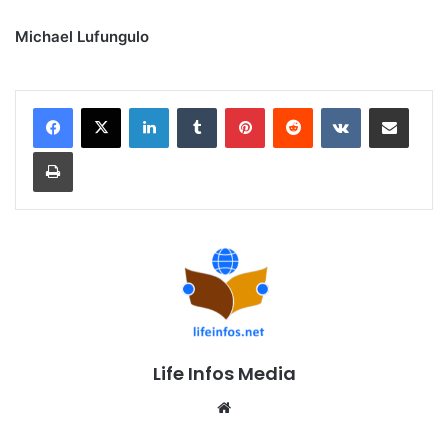
Michael Lufungulo
Linkedin
Tumblr
Pinterest
Reddit
VKontakte
Partager par email
Imprimer
Life Infos Media
We
bsi