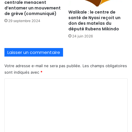
centrale menacent
d’entamer un mouvement
Walikale : le centre de
de grève (communiqué)
santé de Nyasi reçoit un
29 septembre 2024
don des matelas du
député Rubens Mikindo
24 juin 2026
Laisser un commentaire
Votre adresse e-mail ne sera pas publiée.
Les champs obligatoires
sont indiqués avec
*
C
o
m
m
e
n