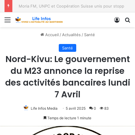
Moria FM, UNPC et Coopération Suisse unis pour stopper Ebola à Bukavu
Menu
Conne
R
Accueil
/
Actualités
/
Santé
Santé
Nord-Kivu: Le gouvernement
du M23 annonce la reprise
des activités bancaires lundi
7 Avril
Life Infos Media
5 avril 2025
0
83
Temps de lecture 1 minute