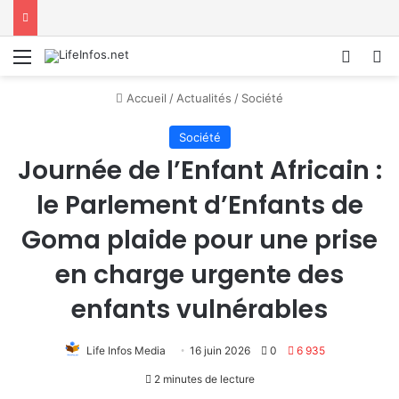
Menu
Conne
R
Accueil
/
Actualités
/
Société
Société
Journée de l’Enfant Africain :
le Parlement d’Enfants de
Goma plaide pour une prise
en charge urgente des
enfants vulnérables
Life Infos Media
16 juin 2026
0
6 935
2 minutes de lecture