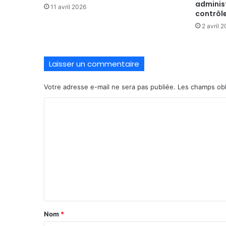
administ
11 avril 2026
contrôl
2 avril 
Laisser un commentaire
Votre adresse e-mail ne sera pas publiée.
Les champs obl
C
o
m
m
e
n
t
a
Nom
*
i