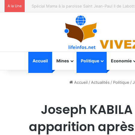
A la Une
Spécial Mama à la paroisse Saint Jean-Paul II de Labotte
Accueil
Mines
Politique
Economie
Accueil
/
Actualités
/
Politique
/
J
Joseph KABILA
apparition aprè