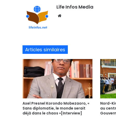
Life Infos Media
We
bsi
te
Articles similaires
Axel Presnel Korondo Mobezaoro, «
Nord-Kiv
Sans diplomatie, le monde serait
au centr
déjà dans le chaos »[Interview]
Gouvern