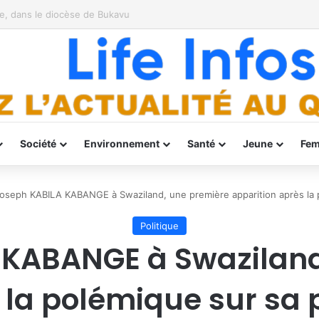
, dans le diocèse de Bukavu
Société
Environnement
Santé
Jeune
Fe
oseph KABILA KABANGE à Swaziland, une première apparition après la
Politique
 KABANGE à Swaziland
s la polémique sur sa