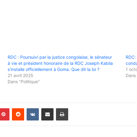
RDC : Poursuivi par la justice congolaise, le sénateur
RDC: 
à vie et président honoraire de la RDC Joseph Kabila
conda
s’installe officiellement à Goma. Que dit la loi ?
1 oct
21 avril 2025
Dans 
Dans "Politique"
Pinterest
Reddit
VKontakte
Partager par email
Imprimer