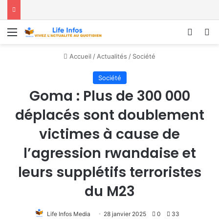
Menu
Conne
R
Accueil
/
Actualités
/
Société
Société
Goma : Plus de 300 000
déplacés sont doublement
victimes à cause de
l’agression rwandaise et
leurs supplétifs terroristes
du M23
Life Infos Media
28 janvier 2025
0
33