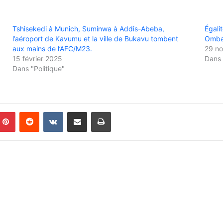
Tshisekedi à Munich, Suminwa à Addis-Abeba,
Égali
l’aéroport de Kavumu et la ville de Bukavu tombent
Ombae
aux mains de l’AFC/M23.
29 n
15 février 2025
Dans
Dans "Politique"
Pinterest
Reddit
VKontakte
Partager par email
Imprimer