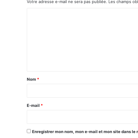
Votre adresse e-mail ne sera pas publiée.
Les champs obl
C
o
m
m
e
n
t
a
Nom
*
i
r
e
E-mail
*
*
Enregistrer mon nom, mon e-mail et mon site dans le