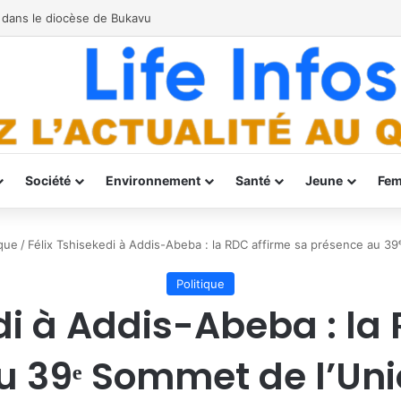
Groupe de Spécialistes des Amphibiens de l’UICN
Société
Environnement
Santé
Jeune
Fe
ique
/
Félix Tshisekedi à Addis-Abeba : la RDC affirme sa présence au 39
Politique
di à Addis-Abeba : la
 39ᵉ Sommet de l’Uni