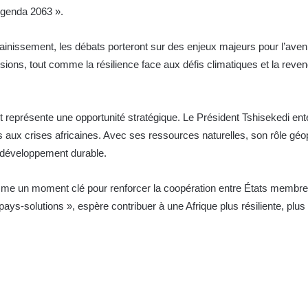
l’Agenda 2063 ».
assainissement, les débats porteront sur des enjeux majeurs pour l’aven
ions, tout comme la résilience face aux défis climatiques et la revend
représente une opportunité stratégique. Le Président Tshisekedi en
es aux crises africaines. Avec ses ressources naturelles, son rôle gé
e développement durable.
omme un moment clé pour renforcer la coopération entre États membre
s-solutions », espère contribuer à une Afrique plus résiliente, plus i