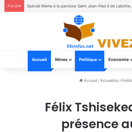
A la Une
RDC: le jeune chercheur Jacques Assumani rejoint le 
Accueil
Mines
Politique
Economie
Accueil
/
Actualités
/
Polit
Félix Tshiseke
présence au