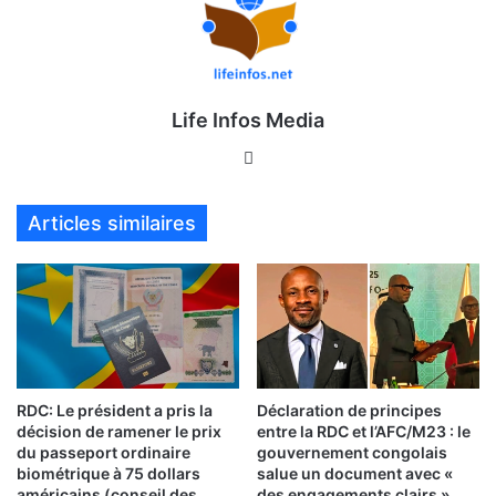
Life Infos Media
We
bsi
te
Articles similaires
RDC: Le président a pris la
Déclaration de principes
décision de ramener le prix
entre la RDC et l’AFC/M23 : le
du passeport ordinaire
gouvernement congolais
biométrique à 75 dollars
salue un document avec «
américains (conseil des
des engagements clairs »