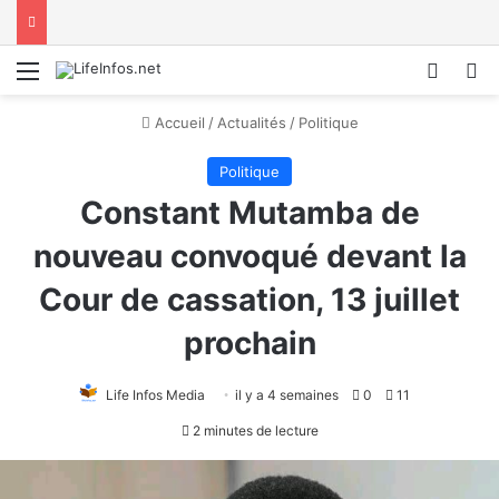
Menu
Conne
R
Accueil
/
Actualités
/
Politique
Politique
Constant Mutamba de
nouveau convoqué devant la
Cour de cassation, 13 juillet
prochain
Life Infos Media
il y a 4 semaines
0
11
2 minutes de lecture