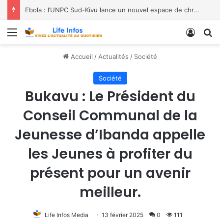
Ebola : l’UNPC Sud-Kivu lance un nouvel espace de chroniques pour renforcer la sensibilisation
Menu
Conne
R
Accueil
/
Actualités
/
Société
Société
Bukavu : Le Président du
Conseil Communal de la
Jeunesse d’Ibanda appelle
les Jeunes à profiter du
présent pour un avenir
meilleur.
Life Infos Media
13 février 2025
0
111