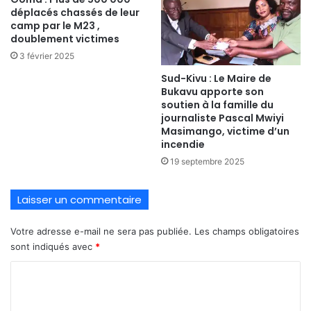
déplacés chassés de leur
camp par le M23 ,
doublement victimes
3 février 2025
Sud-Kivu : Le Maire de
Bukavu apporte son
soutien à la famille du
journaliste Pascal Mwiyi
Masimango, victime d’un
incendie
19 septembre 2025
Laisser un commentaire
Votre adresse e-mail ne sera pas publiée.
Les champs obligatoires
sont indiqués avec
*
C
o