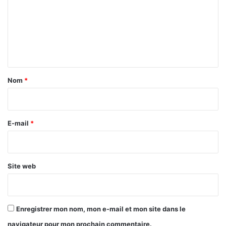
m
m
e
n
t
a
Nom
*
i
r
e
E-mail
*
*
Site web
Enregistrer mon nom, mon e-mail et mon site dans le
navigateur pour mon prochain commentaire.