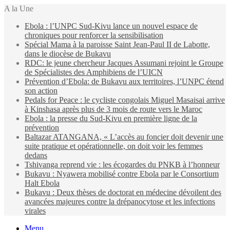
A la Une
Ebola : l’UNPC Sud-Kivu lance un nouvel espace de
chroniques pour renforcer la sensibilisation
Spécial Mama à la paroisse Saint Jean-Paul II de Labotte,
dans le diocèse de Bukavu
RDC: le jeune chercheur Jacques Assumani rejoint le Groupe
de Spécialistes des Amphibiens de l’UICN
Prévention d’Ebola: de Bukavu aux territoires, l’UNPC étend
son action
Pedals for Peace : le cycliste congolais Miguel Masaisai arrive
à Kinshasa après plus de 3 mois de route vers le Maroc
Ebola : la presse du Sud-Kivu en première ligne de la
prévention
Baltazar ATANGANA, « L’accès au foncier doit devenir une
suite pratique et opérationnelle, on doit voir les femmes
dedans
Tshivanga reprend vie : les écogardes du PNKB à l’honneur
Bukavu : Nyawera mobilisé contre Ebola par le Consortium
Halt Ebola
Bukavu : Deux thèses de doctorat en médecine dévoilent des
avancées majeures contre la drépanocytose et les infections
virales
Menu