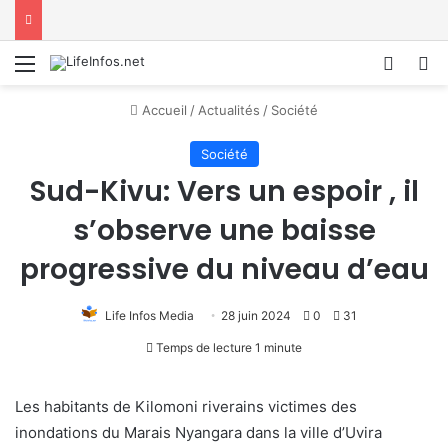
Menu
Conne
R
Accueil
/
Actualités
/
Société
Société
Sud-Kivu: Vers un espoir , il
s’observe une baisse
progressive du niveau d’eau
Life Infos Media
28 juin 2024
0
31
Temps de lecture 1 minute
Les habitants de Kilomoni riverains victimes des
inondations du Marais Nyangara dans la ville d’Uvira