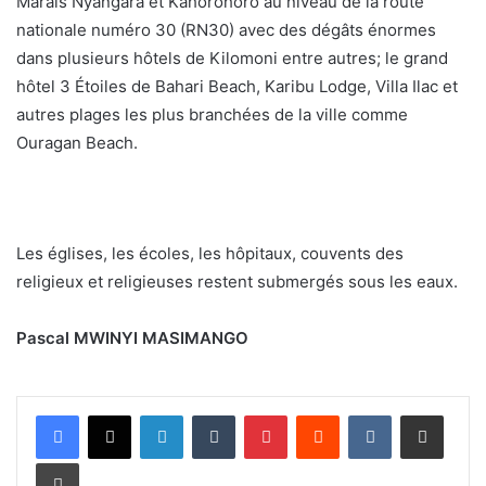
Marais Nyangara et Kahorohoro au niveau de la route
nationale numéro 30 (RN30) avec des dégâts énormes
dans plusieurs hôtels de Kilomoni entre autres; le grand
hôtel 3 Étoiles de Bahari Beach, Karibu Lodge, Villa Ilac et
autres plages les plus branchées de la ville comme
Ouragan Beach.
Les églises, les écoles, les hôpitaux, couvents des
religieux et religieuses restent submergés sous les eaux.
Pascal MWINYI MASIMANGO
Linkedin
Tumblr
Pinterest
Reddit
VKontakte
Partager par email
Imprimer