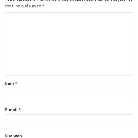
sont indiqués avec
*
C
o
m
m
e
n
t
a
Nom
*
i
r
e
E-mail
*
*
Site web