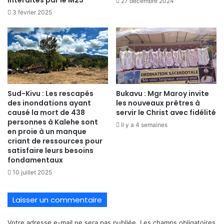
interdites par le M23
27 décembre 2024
3 février 2025
Sud-Kivu : Les rescapés
Bukavu : Mgr Maroy invite
des inondations ayant
les nouveaux prêtres à
causé la mort de 438
servir le Christ avec fidélité
personnes à Kalehe sont
il y a 4 semaines
en proie à un manque
criant de ressources pour
satisfaire leurs besoins
fondamentaux
10 juillet 2025
Laisser un commentaire
Votre adresse e-mail ne sera pas publiée.
Les champs obligatoires