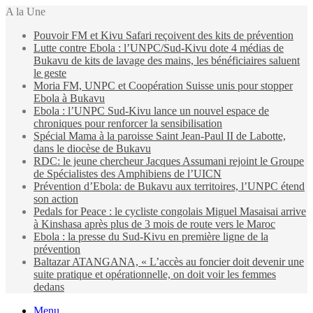
A la Une
Pouvoir FM et Kivu Safari reçoivent des kits de prévention
Lutte contre Ebola : l’UNPC/Sud-Kivu dote 4 médias de
Bukavu de kits de lavage des mains, les bénéficiaires saluent
le geste
Moria FM, UNPC et Coopération Suisse unis pour stopper
Ebola à Bukavu
Ebola : l’UNPC Sud-Kivu lance un nouvel espace de
chroniques pour renforcer la sensibilisation
Spécial Mama à la paroisse Saint Jean-Paul II de Labotte,
dans le diocèse de Bukavu
RDC: le jeune chercheur Jacques Assumani rejoint le Groupe
de Spécialistes des Amphibiens de l’UICN
Prévention d’Ebola: de Bukavu aux territoires, l’UNPC étend
son action
Pedals for Peace : le cycliste congolais Miguel Masaisai arrive
à Kinshasa après plus de 3 mois de route vers le Maroc
Ebola : la presse du Sud-Kivu en première ligne de la
prévention
Baltazar ATANGANA, « L’accès au foncier doit devenir une
suite pratique et opérationnelle, on doit voir les femmes
dedans
Menu