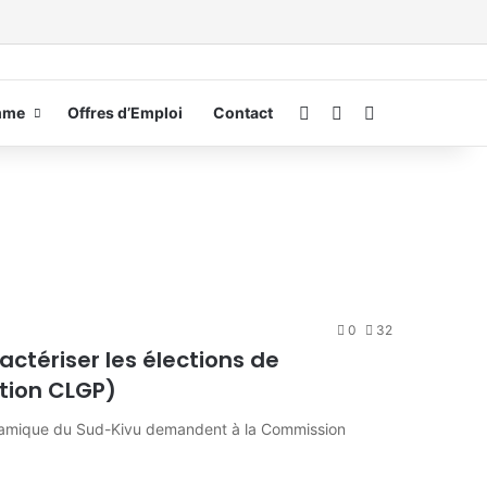
Connexion
Switch skin
Rechercher
mme
Offres d’Emploi
Contact
0
32
actériser les élections de
tion CLGP)
namique du Sud-Kivu demandent à la Commission