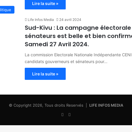
Lire la suite »
litique
Life Infos Media
24 avril 2024
Sud-Kivu : La campagne électorale
sénateurs est belle et bien confirm
Samedi 27 Avril 2024.
La commission Electorale Nationale Indépendante CENI 
candidats gouverneurs et sénateurs pour…
Lire la suite »
© Copyright 2026, Tous droits Reservés |
LIFE INFOS MEDIA
Facebook
X