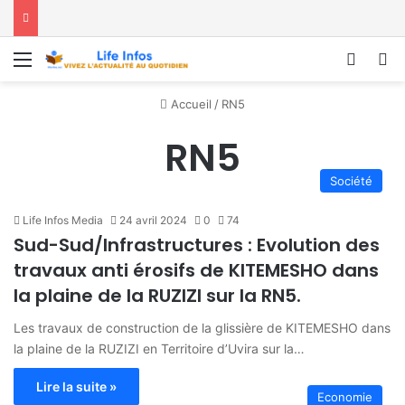
Menu
Conne
R
Accueil
/
RN5
RN5
Société
Life Infos Media
24 avril 2024
0
74
Sud-Sud/Infrastructures : Evolution des
travaux anti érosifs de KITEMESHO dans
la plaine de la RUZIZI sur la RN5.
Les travaux de construction de la glissière de KITEMESHO dans
la plaine de la RUZIZI en Territoire d’Uvira sur la…
Lire la suite »
Economie