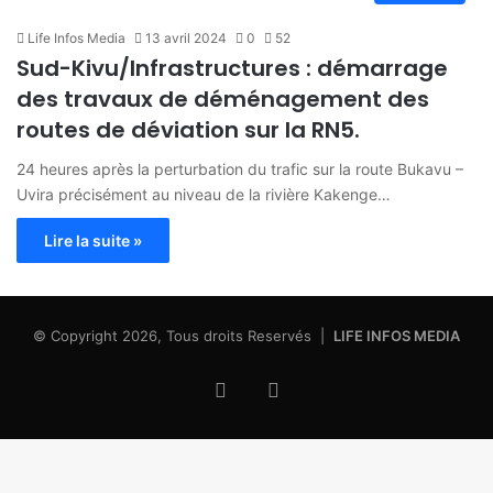
Life Infos Media
13 avril 2024
0
52
Sud-Kivu/Infrastructures : démarrage
des travaux de déménagement des
routes de déviation sur la RN5.
24 heures après la perturbation du trafic sur la route Bukavu –
Uvira précisément au niveau de la rivière Kakenge…
Lire la suite »
© Copyright 2026, Tous droits Reservés |
LIFE INFOS MEDIA
Facebook
X