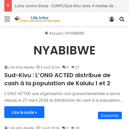
Lutte contre Ebola : l’UNPC/Sud-Kivu dote 4 médias de Bukavu de kits de lavage des mains, les bénéficiaires saluent le geste
Menu
Conne
R
Accueil
/
NYABIBWE
NYABIBWE
Life Infos Media
3 avril 2024
0
27
Sud-Kivu : L’ONG ACTED distribue de
cash à la population de Kalulu 1 et 2
L’ONG ACTED une organisation non gouvernementale a lancé
depuis le 27 mars 2024 la distribution de cash à la population…
Lire la suite »
Economie
Life Infos Media
2 avril 2024
0
36