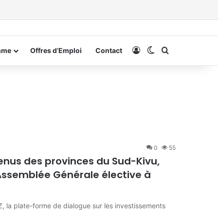
Connexion
Switch skin
Rechercher
mme
Offres d’Emploi
Contact
0
55
enus des provinces du Sud-Kivu,
Assemblée Générale élective à
, la plate-forme de dialogue sur les investissements