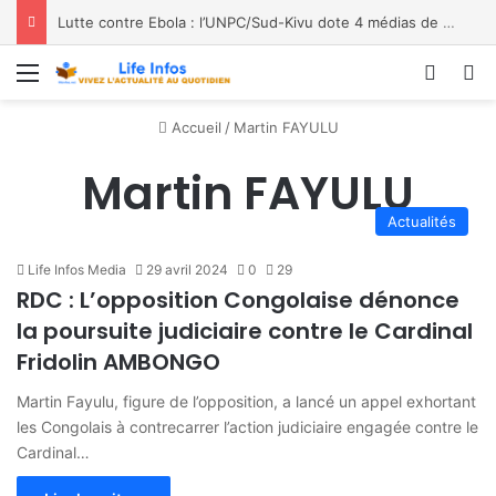
Lutte contre Ebola : l’UNPC/Sud-Kivu dote 4 médias de Bukavu de kits de lavage des mains, les bénéficiaires saluent le geste
Menu
Conne
R
Accueil
/
Martin FAYULU
Martin FAYULU
Actualités
Life Infos Media
29 avril 2024
0
29
RDC : L’opposition Congolaise dénonce
la poursuite judiciaire contre le Cardinal
Fridolin AMBONGO
Martin Fayulu, figure de l’opposition, a lancé un appel exhortant
les Congolais à contrecarrer l’action judiciaire engagée contre le
Cardinal…