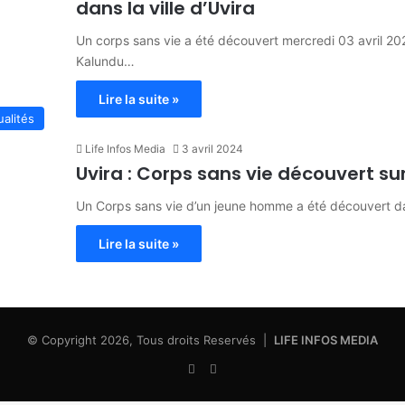
dans la ville d’Uvira
Un corps sans vie a été découvert mercredi 03 avril 2
Kalundu…
Lire la suite »
ualités
Life Infos Media
3 avril 2024
Uvira : Corps sans vie découvert su
Un Corps sans vie d’un jeune homme a été découvert da
Lire la suite »
© Copyright 2026, Tous droits Reservés |
LIFE INFOS MEDIA
Facebook
X