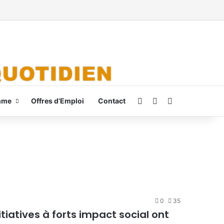
Connexion
Switch skin
Rechercher
mme
Offres d’Emploi
Contact
0
35
itiatives à forts impact social ont