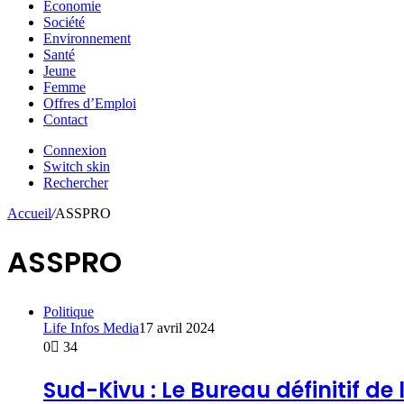
Economie
Société
Environnement
Santé
Jeune
Femme
Offres d’Emploi
Contact
Connexion
Switch skin
Rechercher
Accueil
/
ASSPRO
ASSPRO
Politique
Life Infos Media
17 avril 2024
0
34
Sud-Kivu : Le Bureau définitif d