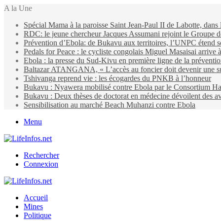
A la Une
Spécial Mama à la paroisse Saint Jean-Paul II de Labotte, dans
RDC: le jeune chercheur Jacques Assumani rejoint le Groupe d
Prévention d’Ebola: de Bukavu aux territoires, l’UNPC étend s
Pedals for Peace : le cycliste congolais Miguel Masaisai arrive
Ebola : la presse du Sud-Kivu en première ligne de la préventi
Baltazar ATANGANA, « L’accès au foncier doit devenir une suit
Tshivanga reprend vie : les écogardes du PNKB à l’honneur
Bukavu : Nyawera mobilisé contre Ebola par le Consortium Ha
Bukavu : Deux thèses de doctorat en médecine dévoilent des ava
Sensibilisation au marché Beach Muhanzi contre Ebola
Menu
Rechercher
Connexion
Accueil
Mines
Politique