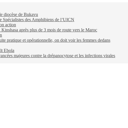
 le diocèse de Bukavu
e Spécialistes des Amphibiens de l’UICN
on action
 à Kinshasa après plus de 3 mois de route vers le Maroc
on
e pratique et opérationnelle, on doit voir les femmes dedans
lt Ebola
ncées majeures contre la drépanocytose et les infections virales