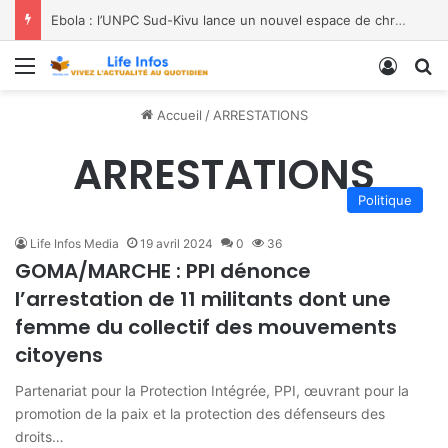
Ebola : l’UNPC Sud-Kivu lance un nouvel espace de chroniques pour renforcer la sensibilisation
Menu
Conne
R
Accueil
/
ARRESTATIONS
ARRESTATIONS
Politique
Life Infos Media
19 avril 2024
0
36
GOMA/MARCHE : PPI dénonce
l’arrestation de 11 militants dont une
femme du collectif des mouvements
citoyens
Partenariat pour la Protection Intégrée, PPI, œuvrant pour la
promotion de la paix et la protection des défenseurs des
droits…